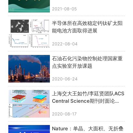
2021-08-05
半导体所在高效稳定钙钛矿太阳
能电池方面取得进展
2022-08-04
石油石化污染物控制处理国家重
点实验室开放课题
2020-06-24
上海交大王如竹/李廷贤团队ACS
Central Science期刊封面论
文：近零能耗自适应智能型电池
2020-08-17
热管理新策略
Nature：单晶、大面积、无折叠