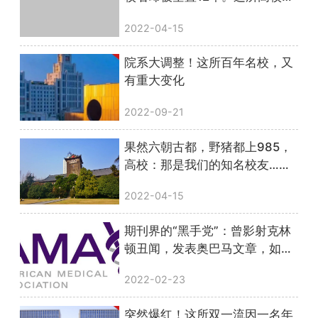
于要重建了？
2022-04-15
院系大调整！这所百年名校，又
有重大变化
2022-09-21
果然六朝古都，野猪都上985，
高校：那是我们的知名校友……
2022-04-15
期刊界的“黑手党”：曾影射克林
顿丑闻，发表奥巴马文章，如今
它被捧上神坛！
2022-02-23
突然爆红！这所双一流因一名年