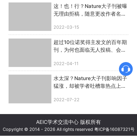
这！也！行？Nature大子刊被曝
无理由拒稿，随意更改作者名
单，号称领域第一却专做荒唐
2022-03-15
事......
超过10位诺奖得主发文的百年期
刊，为何也面临无人投稿、会员
拖欠会费的窘境？
2022-04-11
水太深？Nature大子刊影响因子
猛涨，却被学者吐槽靠热点上
位、编委不专业
2022-07-22
AEIC学术交流中心 版权所有
Copyright © 2014 - 2026 All rights reserved
粤ICP备16087321号